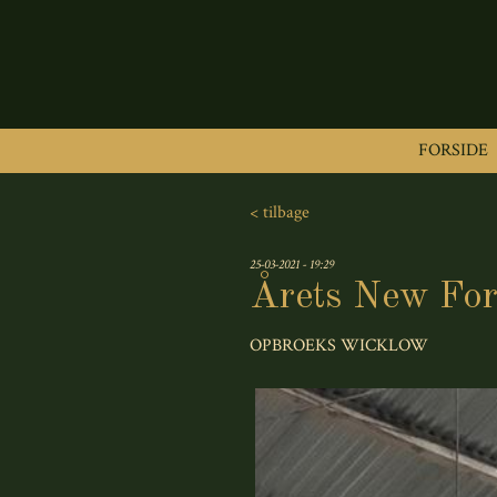
FORSIDE
< tilbage
25-03-2021 - 19:29
Årets New For
OPBROEKS WICKLOW