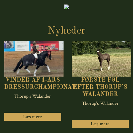
Nyheder
VINDER AF 4-ÅRS
FØRSTE FØL
DRESSURCHAMPIONAT
EFTER THORUP’S
WALANDER
Thorup's Walander
Thorup's Walander
Læs mere
Læs mere