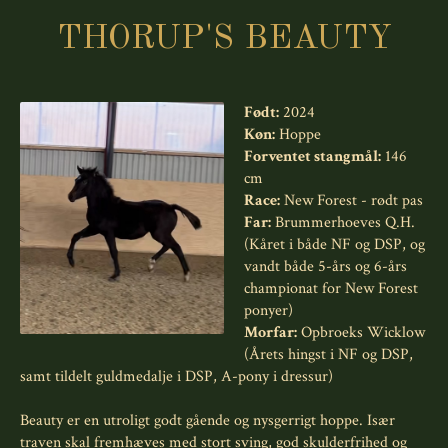
THORUP'S BEAUTY
Født:
2024
Køn:
Hoppe
Forventet stangmål:
146
cm
Race:
New Forest - rødt pas
Far:
Brummerhoeves Q.H.
(Kåret i både NF og DSP, og
vandt både 5-års og 6-års
championat for New Forest
ponyer)
Morfar:
Opbroeks Wicklow
(Årets hingst i NF og DSP,
samt tildelt guldmedalje i DSP, A-pony i dressur)
Beauty er en utroligt godt gående og nysgerrigt hoppe. Især
traven skal fremhæves med stort sving, god skulderfrihed og