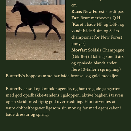
cm
Race:
New Forest - rødt pas
Far:
Brummerhoeves Q.H.
(Kåret i både NF og DSP, og
vandt både 5-års og 6-års
championat for New Forest
ponyer)
Morfar:
Soldals Champagne
(Gik fløj til kåring som 3 års
og opnåede blandt andet
flere 10-taller i springning)
Butterfly’s hoppestamme har både bronze- og guld-medaljer.
Butterfly er sød og kontaktsøgende, og har tre gode gangarter
med god opadbakke-tendens i galoppen, aktive bagben i traven
og en skridt med rigtig god overtrædning. Han forventes at
være dobbeltbegavet ligesom sin mor og far med egenskaber i
både dressur og spring.